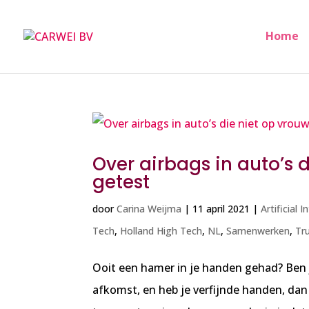
Home
Over airbags in auto’s 
getest
door
Carina Weijma
|
11 april 2021
|
Artificial I
Tech
,
Holland High Tech
,
NL
,
Samenwerken
,
Tr
Ooit een hamer in je handen gehad? Ben j
afkomst, en heb je verfijnde handen, dan