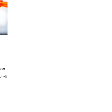
 on
aeli