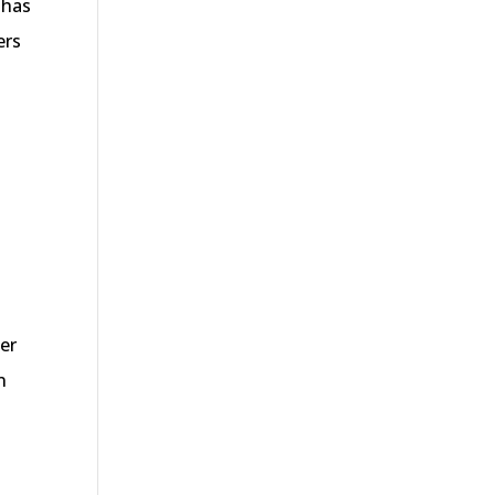
 has
ers
er
n